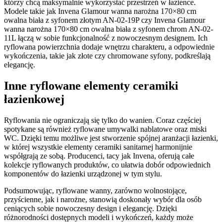
którzy chcą maksymalnie wykorzystać przestrzeń w łazience.
Modele takie jak Invena Glamour wanna narożna 170×80 cm
owalna biała z syfonem złotym AN-02-19P czy Invena Glamour
wanna narożna 170×80 cm owalna biała z syfonem chrom AN-02-
11L łączą w sobie funkcjonalność z nowoczesnym designem. Ich
ryflowana powierzchnia dodaje wnętrzu charakteru, a odpowiednie
wykończenia, takie jak złote czy chromowane syfony, podkreślają
elegancję.​
Inne ryflowane elementy ceramiki
łazienkowej
Ryflowania nie ograniczają się tylko do wanien. Coraz częściej
spotykane są również ryflowane umywalki nablatowe oraz miski
WC. Dzięki temu możliwe jest stworzenie spójnej aranżacji łazienki,
w której wszystkie elementy ceramiki sanitarnej harmonijnie
współgrają ze sobą. Producenci, tacy jak Invena, oferują całe
kolekcje ryflowanych produktów, co ułatwia dobór odpowiednich
komponentów do łazienki urządzonej w tym stylu.​
Podsumowując, ryflowane wanny, zarówno wolnostojące,
przyścienne, jak i narożne, stanowią doskonały wybór dla osób
ceniących sobie nowoczesny design i elegancję. Dzięki
różnorodności dostępnych modeli i wykończeń, każdy może