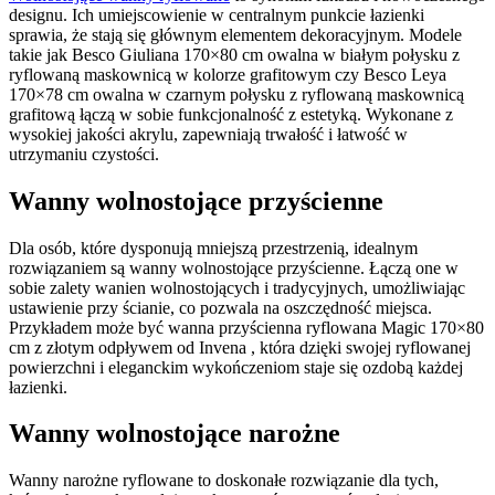
designu. Ich umiejscowienie w centralnym punkcie łazienki
sprawia, że stają się głównym elementem dekoracyjnym. Modele
takie jak Besco Giuliana 170×80 cm owalna w białym połysku z
ryflowaną maskownicą w kolorze grafitowym czy Besco Leya
170×78 cm owalna w czarnym połysku z ryflowaną maskownicą
grafitową łączą w sobie funkcjonalność z estetyką. Wykonane z
wysokiej jakości akrylu, zapewniają trwałość i łatwość w
utrzymaniu czystości.​
Wanny wolnostojące przyścienne
Dla osób, które dysponują mniejszą przestrzenią, idealnym
rozwiązaniem są wanny wolnostojące przyścienne. Łączą one w
sobie zalety wanien wolnostojących i tradycyjnych, umożliwiając
ustawienie przy ścianie, co pozwala na oszczędność miejsca.
Przykładem może być wanna przyścienna ryflowana Magic 170×80
cm z złotym odpływem od Invena ​, która dzięki swojej ryflowanej
powierzchni i eleganckim wykończeniom staje się ozdobą każdej
łazienki.​
Wanny wolnostojące narożne
Wanny narożne ryflowane to doskonałe rozwiązanie dla tych,