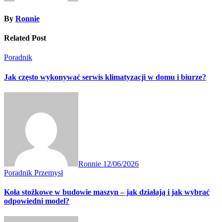
By
Ronnie
Related Post
Poradnik
Jak często wykonywać serwis klimatyzacji w domu i biurze?
Ronnie
12/06/2026
Poradnik
Przemysł
Koła stożkowe w budowie maszyn – jak działają i jak wybrać
odpowiedni model?