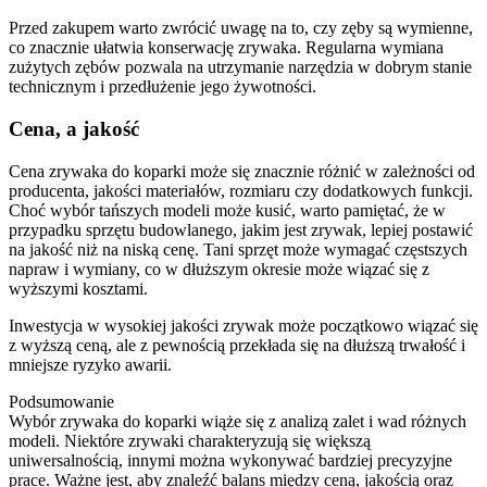
Przed zakupem warto zwrócić uwagę na to, czy zęby są wymienne,
co znacznie ułatwia konserwację zrywaka. Regularna wymiana
zużytych zębów pozwala na utrzymanie narzędzia w dobrym stanie
technicznym i przedłużenie jego żywotności.
Cena, a jakość
Cena zrywaka do koparki może się znacznie różnić w zależności od
producenta, jakości materiałów, rozmiaru czy dodatkowych funkcji.
Choć wybór tańszych modeli może kusić, warto pamiętać, że w
przypadku sprzętu budowlanego, jakim jest zrywak, lepiej postawić
na jakość niż na niską cenę. Tani sprzęt może wymagać częstszych
napraw i wymiany, co w dłuższym okresie może wiązać się z
wyższymi kosztami.
Inwestycja w wysokiej jakości zrywak może początkowo wiązać się
z wyższą ceną, ale z pewnością przekłada się na dłuższą trwałość i
mniejsze ryzyko awarii.
Podsumowanie
Wybór zrywaka do koparki wiąże się z analizą zalet i wad różnych
modeli. Niektóre zrywaki charakteryzują się większą
uniwersalnością, innymi można wykonywać bardziej precyzyjne
prace. Ważne jest, aby znaleźć balans między ceną, jakością oraz