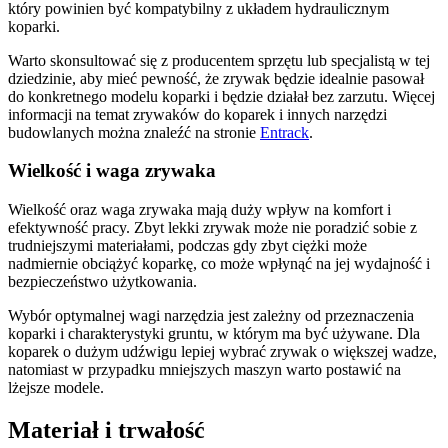
który powinien być kompatybilny z układem hydraulicznym
koparki.
Warto skonsultować się z producentem sprzętu lub specjalistą w tej
dziedzinie, aby mieć pewność, że zrywak będzie idealnie pasował
do konkretnego modelu koparki i będzie działał bez zarzutu. Więcej
informacji na temat zrywaków do koparek i innych narzędzi
budowlanych można znaleźć na stronie
Entrack
.
Wielkość i waga zrywaka
Wielkość oraz waga zrywaka mają duży wpływ na komfort i
efektywność pracy. Zbyt lekki zrywak może nie poradzić sobie z
trudniejszymi materiałami, podczas gdy zbyt ciężki może
nadmiernie obciążyć koparkę, co może wpłynąć na jej wydajność i
bezpieczeństwo użytkowania.
Wybór optymalnej wagi narzędzia jest zależny od przeznaczenia
koparki i charakterystyki gruntu, w którym ma być używane. Dla
koparek o dużym udźwigu lepiej wybrać zrywak o większej wadze,
natomiast w przypadku mniejszych maszyn warto postawić na
lżejsze modele.
Materiał i trwałość