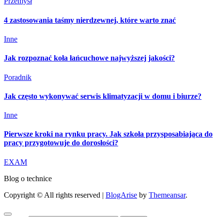
Przemysł
4 zastosowania taśmy nierdzewnej, które warto znać
Inne
Jak rozpoznać koła łańcuchowe najwyższej jakości?
Poradnik
Jak często wykonywać serwis klimatyzacji w domu i biurze?
Inne
Pierwsze kroki na rynku pracy. Jak szkoła przysposabiająca do
pracy przygotowuje do dorosłości?
EXAM
Blog o technice
Copyright © All rights reserved
|
BlogArise
by
Themeansar
.