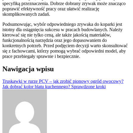
specyfiką przeznaczenia. Dobrze dobrany zrywak może znacząco
poprawić efektywność pracy oraz ułatwić realizację
skomplikowanych zadań.
Podsumowując, wybór odpowiedniego zrywaka do koparki jest
istotny dla osiągnięcia sukcesu w pracach budowlanych. Należy
kierować się nie tylko ceną, ale także jakością materiałów,
funkcjonalnością narzędzia oraz jego dopasowaniem do
konkretnych potrzeb. Przed podjęciem decyzji warto skonsultować
się z fachowcami, którzy pomogą wybrać odpowiedni model, aby
prace przebiegały sprawnie i bezpiecznie.
Nawigacja wpisu
Truskawki w rurze PCV – jak zrobić pionowy ogród owocowy?
Jak dobrać kolor blatu kuchennego? Sprawdzone kroki