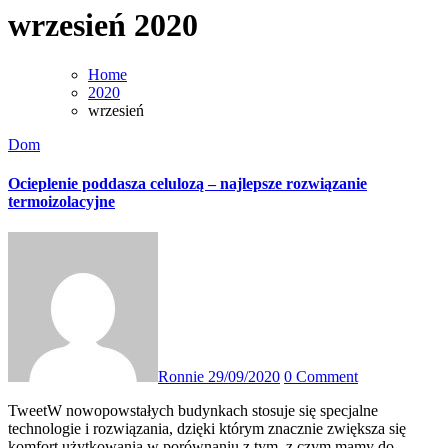
wrzesień 2020
Home
2020
wrzesień
Dom
Ocieplenie poddasza celulozą – najlepsze rozwiązanie
termoizolacyjne
Ronnie
29/09/2020
0 Comment
TweetW nowopowstałych budynkach stosuje się specjalne
technologie i rozwiązania, dzięki którym znacznie zwiększa się
komfort użytkowania w porównaniu z tym, z czym mamy do