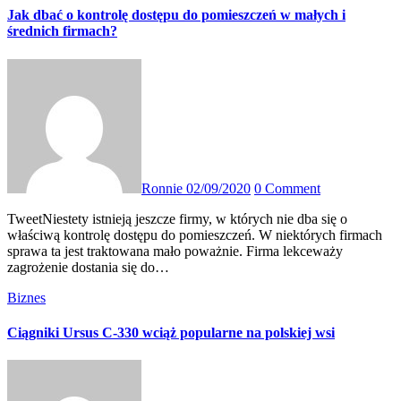
Jak dbać o kontrolę dostępu do pomieszczeń w małych i
średnich firmach?
Ronnie
02/09/2020
0 Comment
TweetNiestety istnieją jeszcze firmy, w których nie dba się o
właściwą kontrolę dostępu do pomieszczeń. W niektórych firmach
sprawa ta jest traktowana mało poważnie. Firma lekceważy
zagrożenie dostania się do…
Biznes
Ciągniki Ursus C-330 wciąż popularne na polskiej wsi